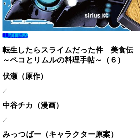
試し読み
転生したらスライムだった件 美食伝
～ペコとリムルの料理手帖～（６）
伏瀬
（原作）
／
中谷チカ
（漫画）
／
みっつばー
（キャラクター原案）