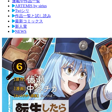
連載中作品一覧
ARTEMIS by sirius
Twiシリ
作品一覧と試し読み
最新コミックス
新人賞
NEWS