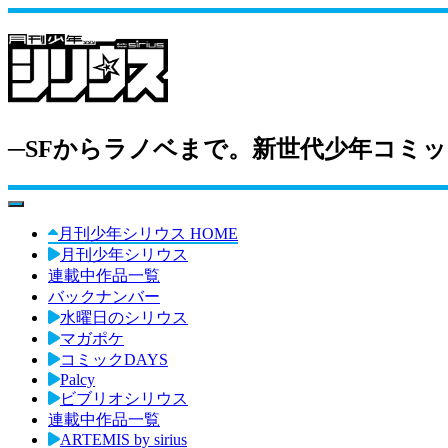
─SFからラノベまで。新世代少年コミッ
toggle navigation
月刊少年シリウス HOME
月刊少年シリウス
連載中作品一覧
バックナンバー
水曜日のシリウス
マガポケ
コミックDAYS
Palcy
ビブリオシリウス
連載中作品一覧
ARTEMIS by sirius