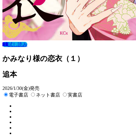
試し読み
かみなり様の恋衣（１）
追本
2026/1/30(金)発売
電子書店
ネット書店
実書店