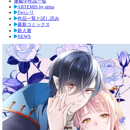
連載中作品一覧
ARTEMIS by sirius
Twiシリ
作品一覧と試し読み
最新コミックス
新人賞
NEWS