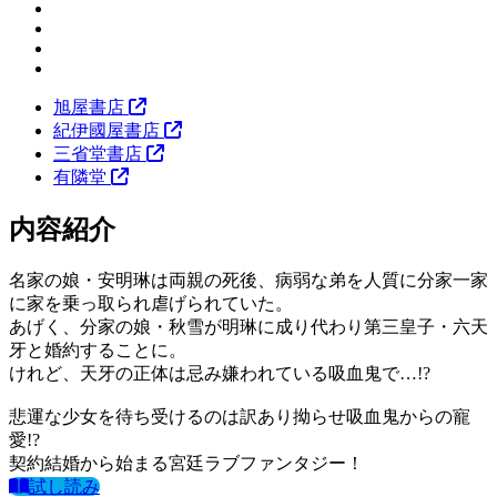
旭屋書店
紀伊國屋書店
三省堂書店
有隣堂
内容紹介
名家の娘・安明琳は両親の死後、病弱な弟を人質に分家一家
に家を乗っ取られ虐げられていた。
あげく、分家の娘・秋雪が明琳に成り代わり第三皇子・六天
牙と婚約することに。
けれど、天牙の正体は忌み嫌われている吸血鬼で…!?
悲運な少女を待ち受けるのは訳あり拗らせ吸血鬼からの寵
愛!?
契約結婚から始まる宮廷ラブファンタジー！
試し読み