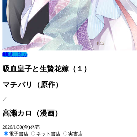
試し読み
吸血皇子と生贄花嫁（１）
マチバリ
（原作）
／
高瀬カロ
（漫画）
2026/1/30(金)発売
電子書店
ネット書店
実書店