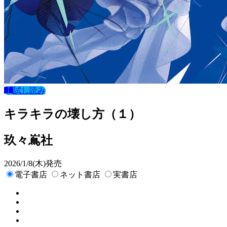
試し読み
キラキラの壊し方（１）
玖々嶌社
2026/1/8(木)発売
電子書店
ネット書店
実書店