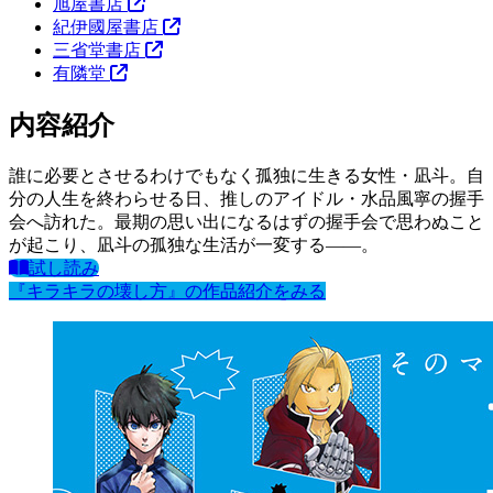
旭屋書店
紀伊國屋書店
三省堂書店
有隣堂
内容紹介
誰に必要とさせるわけでもなく孤独に生きる女性・凪斗。自
分の人生を終わらせる日、推しのアイドル・水品風寧の握手
会へ訪れた。最期の思い出になるはずの握手会で思わぬこと
が起こり、凪斗の孤独な生活が一変する――。
試し読み
『キラキラの壊し方』の作品紹介をみる