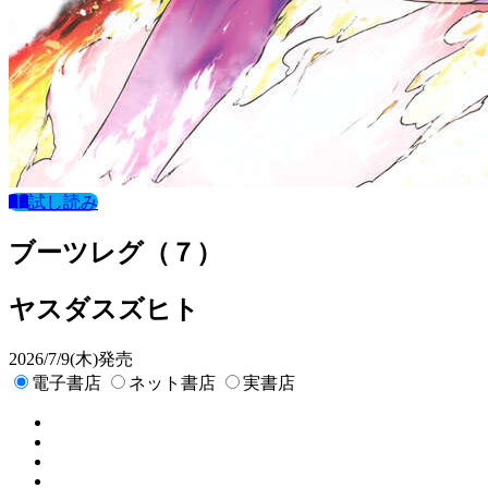
試し読み
ブーツレグ（７）
ヤスダスズヒト
2026/7/9(木)発売
電子書店
ネット書店
実書店