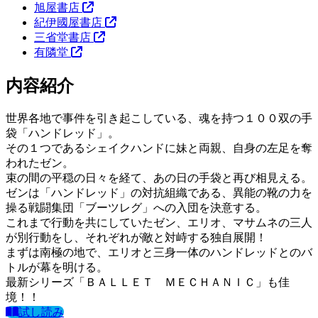
旭屋書店
紀伊國屋書店
三省堂書店
有隣堂
内容紹介
世界各地で事件を引き起こしている、魂を持つ１００双の手
袋「ハンドレッド」。
その１つであるシェイクハンドに妹と両親、自身の左足を奪
われたゼン。
束の間の平穏の日々を経て、あの日の手袋と再び相見える。
ゼンは「ハンドレッド」の対抗組織である、異能の靴の力を
操る戦闘集団「ブーツレグ」への入団を決意する。
これまで行動を共にしていたゼン、エリオ、マサムネの三人
が別行動をし、それぞれが敵と対峙する独自展開！
まずは南極の地で、エリオと三身一体のハンドレッドとのバ
トルが幕を明ける。
最新シリーズ「ＢＡＬＬＥＴ ＭＥＣＨＡＮＩＣ」も佳
境！！
試し読み