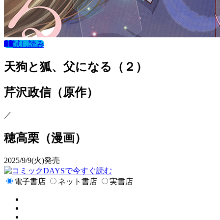
試し読み
天狗と狐、父になる（２）
芹沢政信
（原作）
／
穂高栗
（漫画）
2025/9/9(火)発売
で今すぐ読む
電子書店
ネット書店
実書店