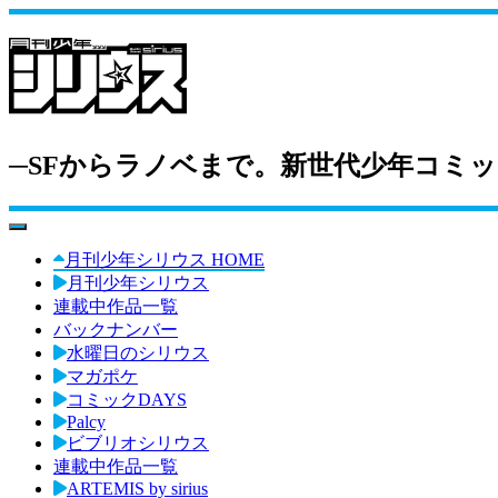
─SFからラノベまで。新世代少年コミッ
toggle navigation
月刊少年シリウス HOME
月刊少年シリウス
連載中作品一覧
バックナンバー
水曜日のシリウス
マガポケ
コミックDAYS
Palcy
ビブリオシリウス
連載中作品一覧
ARTEMIS by sirius