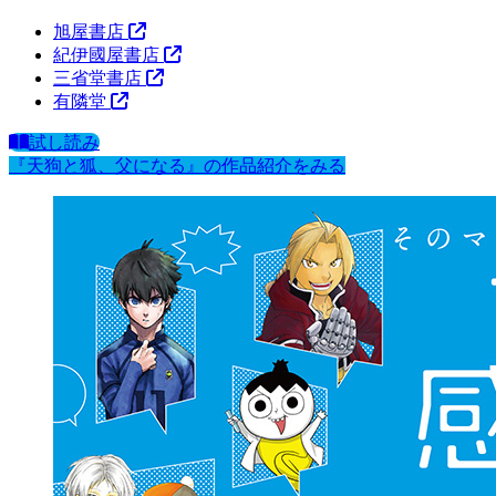
旭屋書店
紀伊國屋書店
三省堂書店
有隣堂
試し読み
『天狗と狐、父になる』の作品紹介をみる