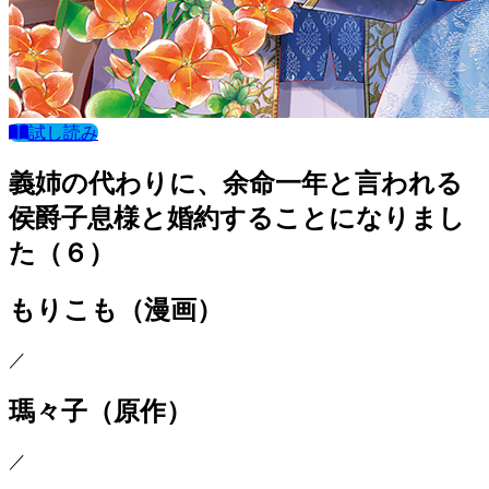
試し読み
義姉の代わりに、余命一年と言われる
侯爵子息様と婚約することになりまし
た（６）
もりこも
（漫画）
／
瑪々子
（原作）
／