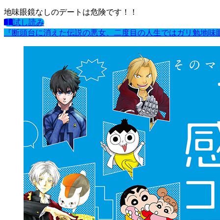
地味眼鏡なしのデートは危険です！！
試し読み
『断頭台に消えた伝説の悪女、二度目の人生ではガリ勉地味