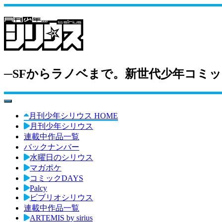
─SFからラノベまで。新世代少年コミッ
toggle navigation
月刊少年シリウス HOME
月刊少年シリウス
連載中作品一覧
バックナンバー
水曜日のシリウス
マガポケ
コミックDAYS
Palcy
ビブリオシリウス
連載中作品一覧
ARTEMIS by sirius