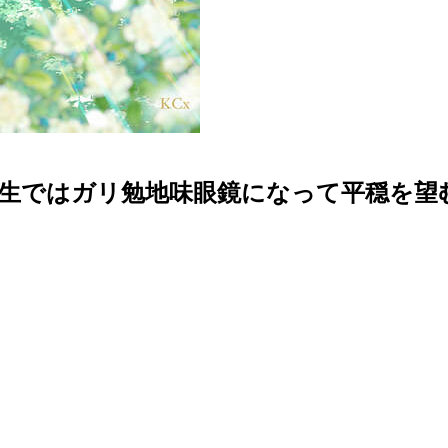
生ではガリ勉地味眼鏡になって平穏を望