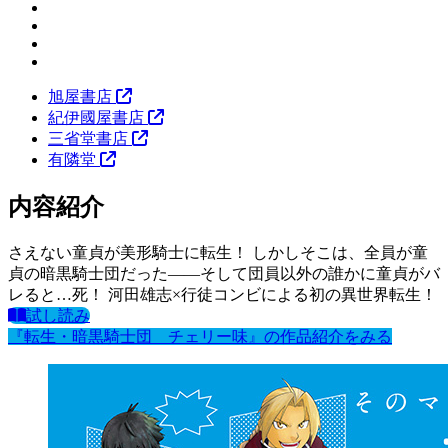
旭屋書店
紀伊國屋書店
三省堂書店
有隣堂
内容紹介
さえない童貞が美形騎士に転生！ しかしそこは、全員が童
貞の暗黒騎士団だった――そして団員以外の誰かに童貞がバ
レると…死！ 河田雄志×行徒コンビによる初の異世界転生！
試し読み
『転生・暗黒騎士団 チェリー味』の作品紹介をみる