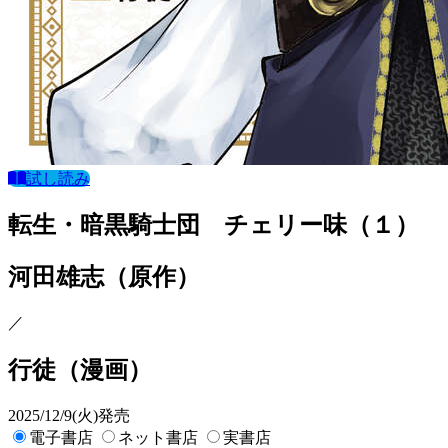
試し読み
転生・暗黒騎士団 チェリー味（１）
河田雄志
（原作）
／
行徒
（漫画）
2025/12/9(火)発売
電子書店
ネット書店
実書店