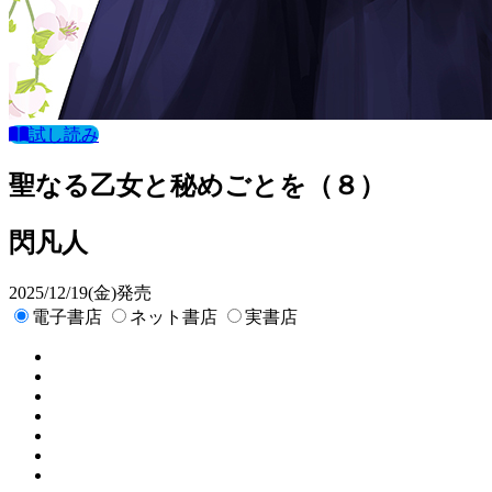
試し読み
聖なる乙女と秘めごとを（８）
閃凡人
2025/12/19(金)発売
電子書店
ネット書店
実書店