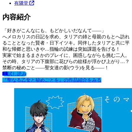
有隣堂
内容紹介
「好きがこんなにも、もどかしいだなんて――」
へメロカリスの日記を求め、タリアの姉と母親のもとへ訪れ
ることとなった賢者・日下イツキ。同伴したタリアと共に平
和な帰郷と思いきや…指輪の試練は突如課題を告げる！
実家で始まるまさかのプレイに、困惑しながらも挑む二人。
その時、タリアの下腹部に花びらの紋様が浮かび上がり…？
禁断の秘めごと――聖女達の影(ウラ)を見る――！
試し読み
『聖なる乙女と秘めごとを』の作品紹介をみる