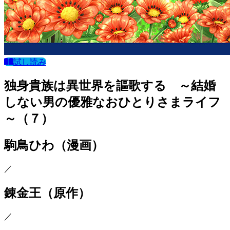
試し読み
独身貴族は異世界を謳歌する ～結婚
しない男の優雅なおひとりさまライフ
～（７）
駒鳥ひわ
（漫画）
／
錬金王
（原作）
／