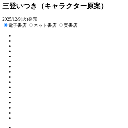
三登いつき
（キャラクター原案）
2025/12/9(火)発売
電子書店
ネット書店
実書店