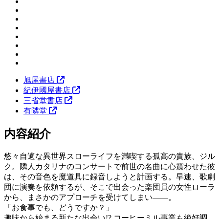
旭屋書店
紀伊國屋書店
三省堂書店
有隣堂
内容紹介
悠々自適な異世界スローライフを満喫する孤高の貴族、ジル
ク。隣人カタリナのコンサートで前世の名曲に心震わせた彼
は、その音色を魔道具に録音しようと計画する。早速、歌劇
団に演奏を依頼するが、そこで出会った楽団員の女性ローラ
から、まさかのアプローチを受けてしまい――。
「お食事でも、どうですか？」
趣味から始まる新たな出会い!? コーヒーミル事業も絶好調