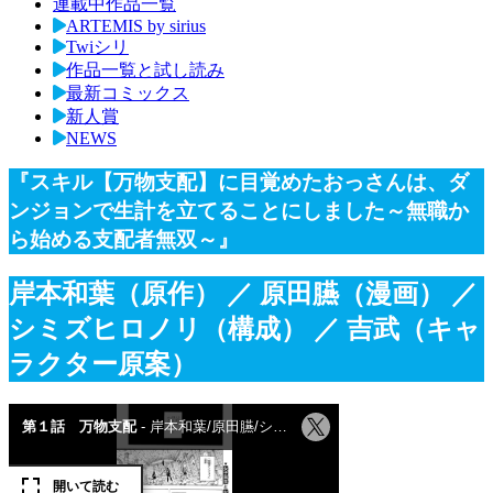
連載中作品一覧
ARTEMIS by sirius
Twiシリ
作品一覧と試し読み
最新コミックス
新人賞
NEWS
『スキル【万物支配】に目覚めたおっさんは、ダ
ンジョンで生計を立てることにしました～無職か
ら始める支配者無双～』
岸本和葉（原作）
／ 原田臙（漫画）
／
シミズヒロノリ（構成）
／ 吉武（キャ
ラクター原案）