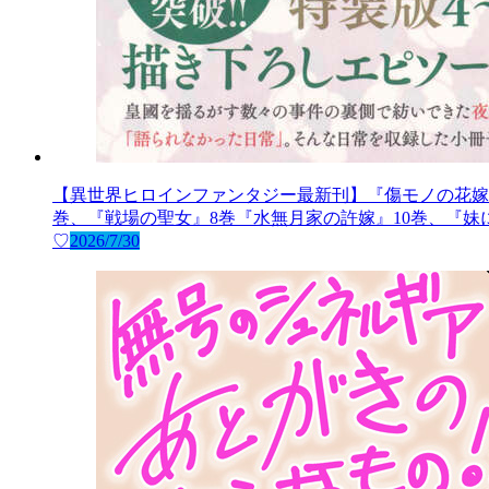
【異世界ヒロインファンタジー最新刊】『傷モノの花嫁
巻、『戦場の聖女』8巻『水無月家の許嫁』10巻、『
♡
2026/7/30