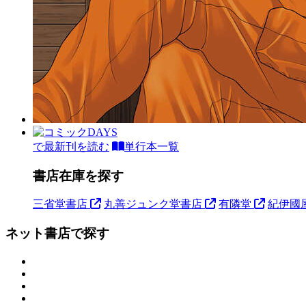
で最新刊を読む
単行本一覧
書店在庫を探す
三省堂書店
丸善ジュンク堂書店
有隣堂
紀伊國
ネット書店で探す