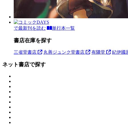
で最新刊を読む
単行本一覧
書店在庫を探す
三省堂書店
丸善ジュンク堂書店
有隣堂
紀伊國
ネット書店で探す