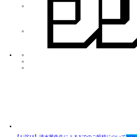
新人賞
NEWS
プライバシー・ポリシー
利用規約
講談社
【お詫び】清水茜先生によるXでのご投稿について
2026/