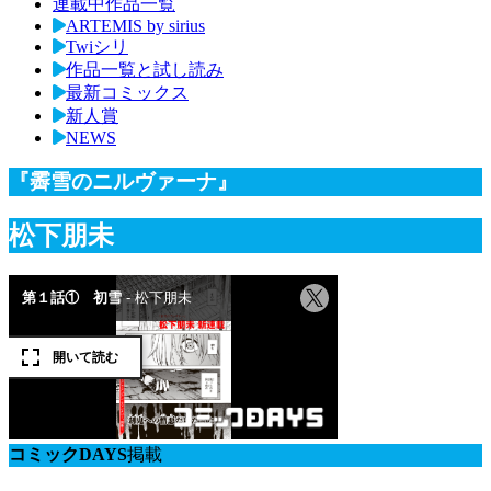
連載中作品一覧
ARTEMIS by sirius
Twiシリ
作品一覧と試し読み
最新コミックス
新人賞
NEWS
『霽雪のニルヴァーナ』
松下朋未
コミックDAYS
掲載