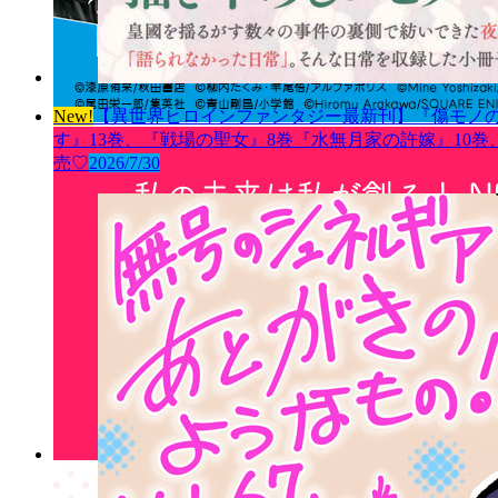
New!
【異世界ヒロインファンタジー最新刊】『傷モノの
す』13巻、『戦場の聖女』8巻『水無月家の許嫁』10
売♡
2026/7/30