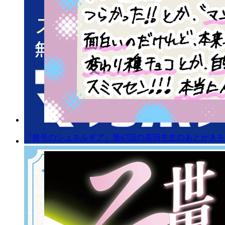
『無号のシュネルギア』第67話の高田先生のあとがきを公