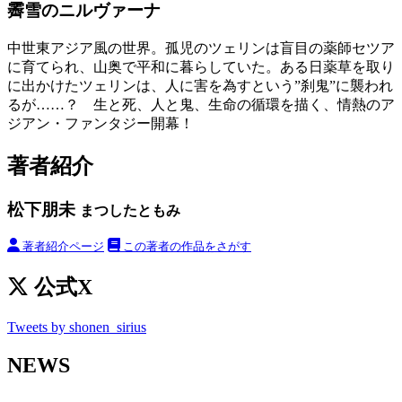
霽雪のニルヴァーナ
中世東アジア風の世界。孤児のツェリンは盲目の薬師セツア
に育てられ、山奥で平和に暮らしていた。ある日薬草を取り
に出かけたツェリンは、人に害を為すという”刹鬼”に襲われ
るが……？ 生と死、人と鬼、生命の循環を描く、情熱のア
ジアン・ファンタジー開幕！
著者紹介
松下朋未
まつしたともみ
著者紹介ページ
この著者の作品をさがす
公式X
Tweets by shonen_sirius
NEWS