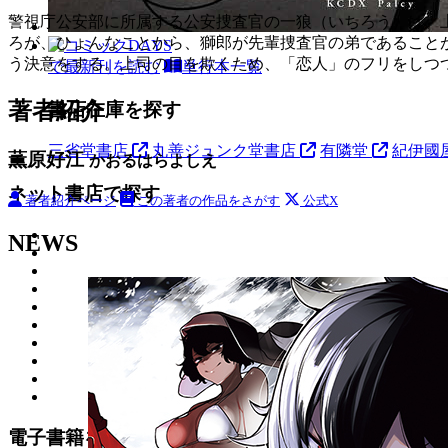
警視庁公安部に所属する公安捜査官の一狼（いちろう）は、
ろが、ひょんなことから、獅郎が先輩捜査官の弟であること
う決意をする。上司の目を欺くため、「恋人」のフリをしつつ
で最新刊を読む
単行本一覧
著者紹介
書店在庫を探す
三省堂書店
丸善ジュンク堂書店
有隣堂
紀伊國
薫原好江
かおるはらよしえ
ネット書店で探す
著者紹介ページ
この著者の作品をさがす
公式X
NEWS
電子書籍を探す