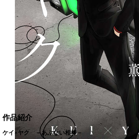
作品紹介
ケイ×ヤク －あぶない相棒－