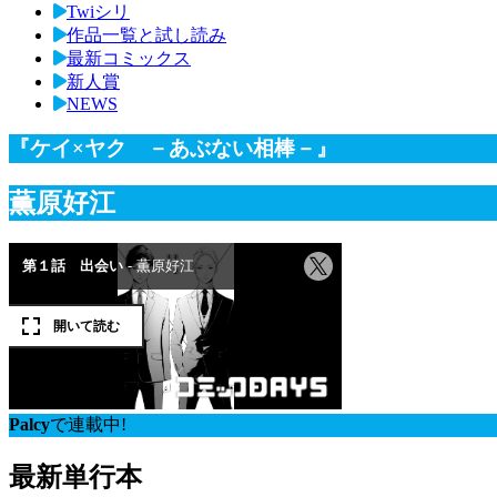
Twiシリ
作品一覧と試し読み
最新コミックス
新人賞
NEWS
『ケイ×ヤク －あぶない相棒－』
薫原好江
Palcy
で連載中!
最新単行本