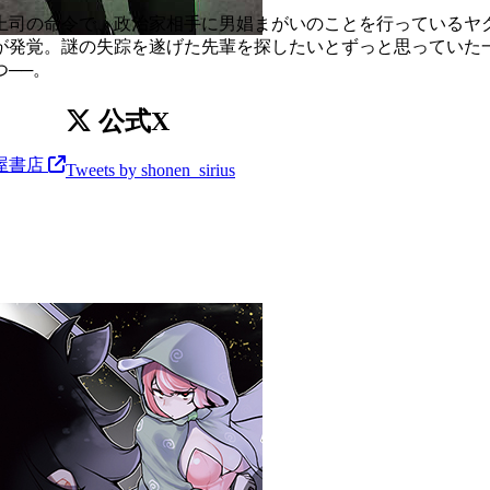
上司の命令で、政治家相手に男娼まがいのことを行っているヤ
が発覚。謎の失踪を遂げた先輩を探したいとずっと思っていた
──。
公式X
屋書店
Tweets by shonen_sirius