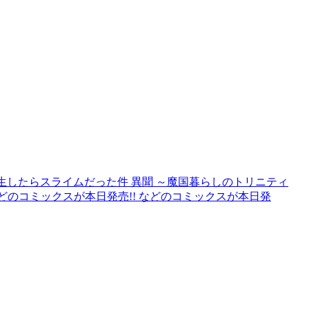
生したらスライムだった件 異聞 ～魔国暮らしのトリニティ
などのコミックスが本日発売!! などのコミックスが本日発