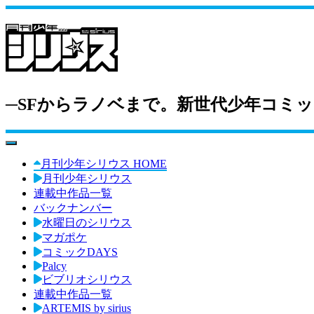
─SFからラノベまで。新世代少年コミッ
toggle navigation
月刊少年シリウス HOME
月刊少年シリウス
連載中作品一覧
バックナンバー
水曜日のシリウス
マガポケ
コミックDAYS
Palcy
ビブリオシリウス
連載中作品一覧
ARTEMIS by sirius