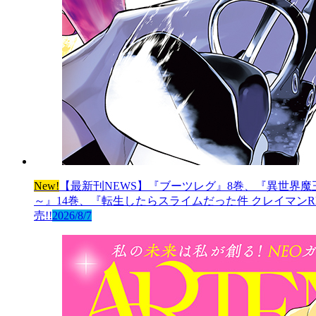
New!
【最新刊NEWS】『ブーツレグ』8巻、『異世界魔
～』14巻、『転生したらスライムだった件 クレイマンRE
売!!
2026/8/7