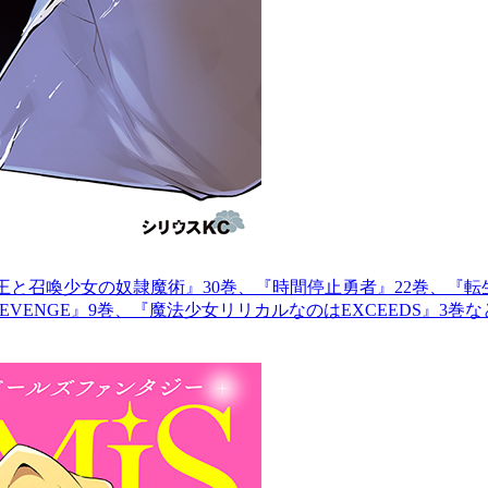
王と召喚少女の奴隷魔術』30巻、『時間停止勇者』22巻、『転
VENGE』9巻、『魔法少女リリカルなのはEXCEEDS』3巻