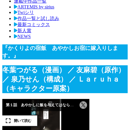
連載中作品一覧
ARTEMIS by sirius
Twiシリ
作品一覧と試し読み
最新コミックス
新人賞
NEWS
『かくりよの宿飯 あやかしお宿に嫁入りしま
す。』
冬葉つがる（漫画）
／ 友麻碧（原作）
／ 泉乃せん（構成）
／ Ｌａｒｕｈａ
（キャラクター原案）