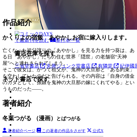
作品紹介
かくりよの宿飯 あやかしお宿に嫁入りします。
で最新刊を読む
単行本一覧
亡くなった祖父譲りの「あやかし」を見る力を持つ葵は、あ
書店在庫を探す
る日「あやかし」たちの住む世界「隠世」の老舗宿“天神
屋”へと連れさられてしまう。
三省堂書店
丸善ジュンク堂書店
有隣堂
紀伊國
そこで彼女は、かつて祖父が、鬼神の大旦那と「ある約束」
を交わしていたのだと告げられる。その内容は「自身の借金
ネット書店で探す
のカタとして、孫娘を鬼神の大旦那の嫁にくれてやる」とい
うものだった――。
著者紹介
冬葉つがる （漫画）
とばつがる
著者紹介ページ
この著者の作品をさがす
公式X