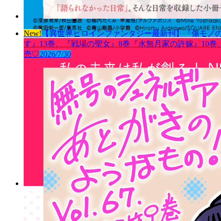
New!
【異世界ヒロインファンタジー最新刊】『傷モノの
す』13巻、『戦場の聖女』8巻『水無月家の許嫁』10
売♡
2026/7/30