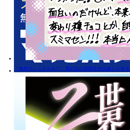
『無号のシュネルギア』第67話の高田先生のあとがきを公