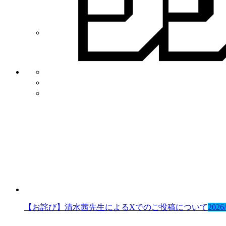
新人賞
NEWS
プライバシー・ポリシー
利用規約
講談社
【お詫び】清水茜先生によるXでのご投稿について
2026/