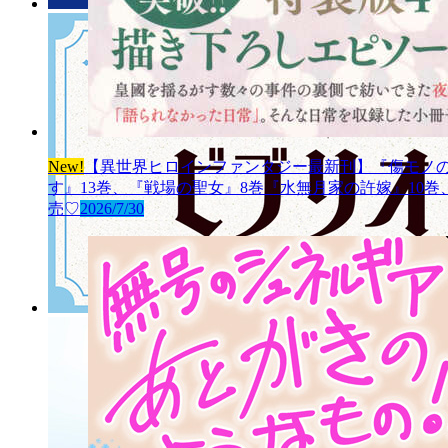
New!
【異世界ヒロインファンタジー最新刊】『傷モノの
す』13巻、『戦場の聖女』8巻『水無月家の許嫁』10
売♡
2026/7/30