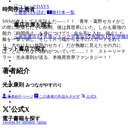
時間停止勇者
で最新刊を読む
単行本一覧
SNSが炎上して人生詰んだ――！！ 青年・葛野セカイがこ
書店在庫を探す
の世に絶望したその瞬間、彼は異世界にいた。しかも最強の
能力「時間停止」を身につけて!! 金を手に入れ、停止した
三省堂書店
丸善ジュンク堂書店
有隣堂
紀伊國
敵を一撃で倒し、そして片っ端から女子のスカートをめく
り、大やりたい放題のセカイ。だが無敵に見えたその力に
ネット書店で探す
は、とんでもない制約がついていて……！？ ストーリーテ
ラー・光永康則が送る、本格異世界ファンタジー！！
著者紹介
光永康則
みつながやすのり
著者紹介ページ
この著者の作品をさがす
公式X
公式X
電子書籍を探す
Tweets by shonen_sirius