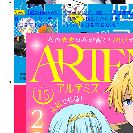
New!
【最新刊NEWS】『ブーツレグ』8巻、『異世界魔
暮らしのトリニティ～』14巻、『転生したらスライムだっ
本日発売!! などのコミックスが本日発売!!
2026/8/7