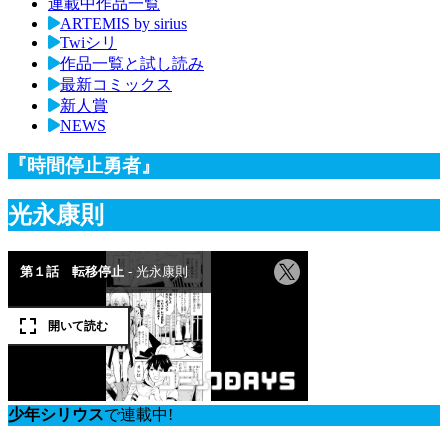
連載中作品一覧
ARTEMIS by sirius
Twiシリ
作品一覧と試し読み
最新コミックス
新人賞
NEWS
『時間停止勇者』
光永康則
少年シリウス
で連載中!