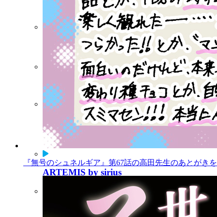
マガポケ
コミックDAYS
Palcy
ビブリオシリウス
連載中作品一覧
『無号のシュネルギア』第67話の高田先生のあとがきを公
ARTEMIS by sirius
Twiシリ