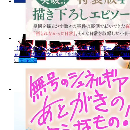
【異世界ヒロインファンタジー最新刊】『傷モノの花嫁
巻、『戦場の聖女』8巻『水無月家の許嫁』10巻、『
♡
2026/7/30