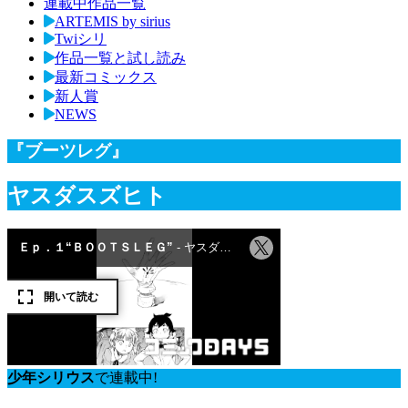
連載中作品一覧
ARTEMIS by sirius
Twiシリ
作品一覧と試し読み
最新コミックス
新人賞
NEWS
『ブーツレグ』
ヤスダスズヒト
少年シリウス
で連載中!