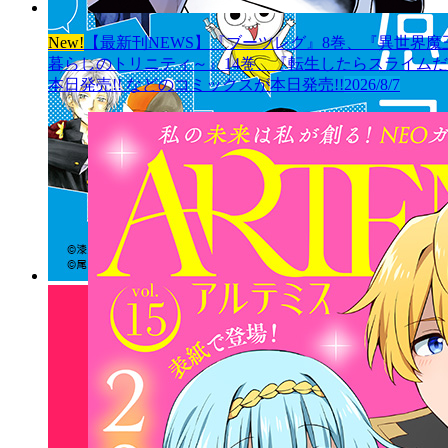
New!
【最新刊NEWS】『ブーツレグ』8巻、『異世界魔
暮らしのトリニティ～』14巻、『転生したらスライムだっ
本日発売!! などのコミックスが本日発売!!
2026/8/7