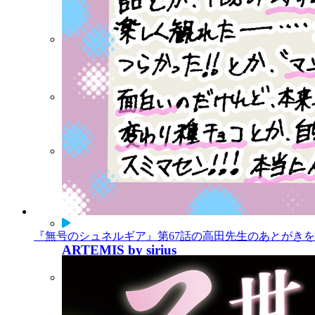
マガポケ
コミックDAYS
Palcy
ビブリオシリウス
連載中作品一覧
『無号のシュネルギア』第67話の高田先生のあとがきを公
ARTEMIS by sirius
Twiシリ