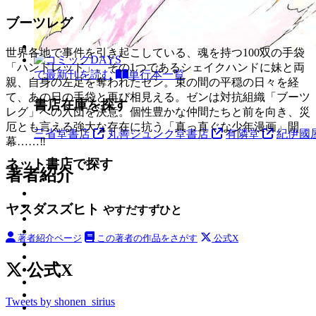
ブーツレグ
世界各地で事件を引き起こしている、魂を持つ100双の手袋
「ハンドレッド」。その1つであるシェイクハンドに妹と両
で最新刊を読む
単行本一覧
親、自身の左足を奪われたゼン。束の間の平穏の日々を経
て、あの日の手袋と再び相見える。ゼンは対抗組織「ブーツ
書店在庫を探す
レグ」への入団を決意。個性豊かな仲間たちと前を向き、災
厄とも言える強大な存在に抗う「真っ直ぐな少年漫画」開
三省堂書店
丸善ジュンク堂書店
有隣堂
紀伊國
幕……‼
ネット書店で探す
著者紹介
ヤスダスズヒト
やすだすずひと
著者紹介ページ
この著者の作品をさがす
公式X
公式X
Tweets by shonen_sirius