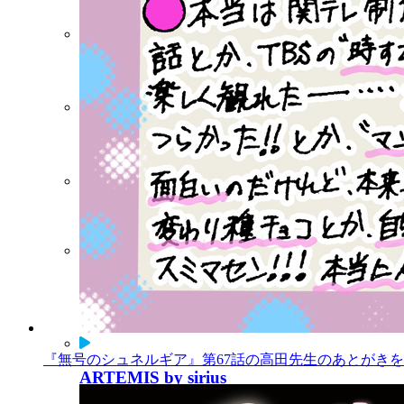
マガポケ
コミックDAYS
Palcy
ビブリオシリウス
連載中作品一覧
『無号のシュネルギア』第67話の高田先生のあとがきを公
ARTEMIS by sirius