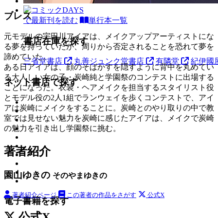
ブレス
で最新刊を読む
単行本一覧
元モデルの宇田川アイアは、メイクアップアーティストにな
書店在庫を探す
る夢を持っていたが、周りから否定されることを恐れて夢を
諦めていた。
三省堂書店
丸善ジュンク堂書店
有隣堂
紀伊國
ある日アイアは、顔のそばかすを隠すように背中を丸めてい
る大人しい女の子・炭崎純と学園祭のコンテストに出場する
ネット書店で探す
ことになった。衣装・ヘアメイクを担当するスタイリスト役
とモデル役の2人1組でランウェイを歩くコンテストで、アイ
アは炭崎にメイクをすることに。炭崎とのやり取りの中で教
室では見せない魅力を炭崎に感じたアイアは、メイクで炭崎
の魅力を引き出し学園祭に挑む。
著者紹介
園山ゆきの
そのやまゆきの
著者紹介ページ
この著者の作品をさがす
公式X
電子書籍を探す
公式X