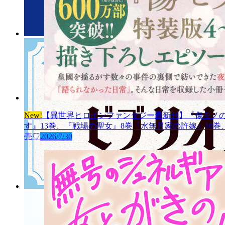
New!
【異世界ヒロインファンタジー最新刊】『傷モノの
す』13巻、『戦場の聖女』8巻『水無月家の許嫁』10
売♡
2026/7/30