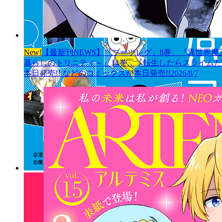
New!
【最新刊NEWS】『ブーツレグ』8巻、『異世界魔
暮らしのトリニティ～』14巻、『転生したらスライムだっ
本日発売!! などのコミックスが本日発売!!
2026/8/7