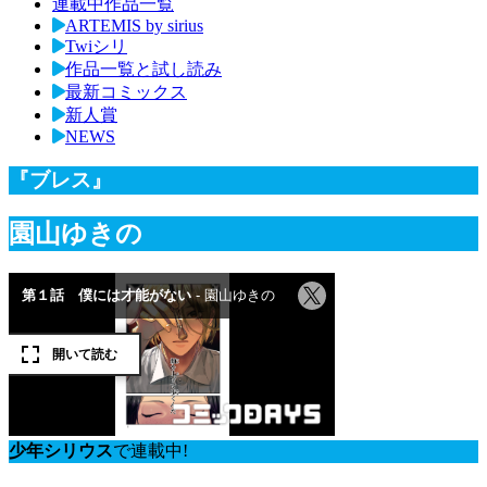
連載中作品一覧
ARTEMIS by sirius
Twiシリ
作品一覧と試し読み
最新コミックス
新人賞
NEWS
『ブレス』
園山ゆきの
少年シリウス
で連載中!