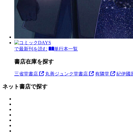
で最新刊を読む
単行本一覧
書店在庫を探す
三省堂書店
丸善ジュンク堂書店
有隣堂
紀伊國
ネット書店で探す