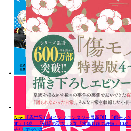
New!
【異世界ヒロインファンタジー最新刊】『傷モノの
す』13巻、『戦場の聖女』8巻『水無月家の許嫁』10
売♡
2026/7/30