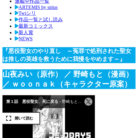
連載中作品一覧
ARTEMIS by sirius
Twiシリ
作品一覧と試し読み
最新コミックス
新人賞
NEWS
『悪役聖女のやり直し ～冤罪で処刑された聖女
は推しの英雄を救うために我慢をやめます～』
山夜みい（原作）
／ 野崎もと（漫画）
／ ｗｏｏｎａｋ（キャラクター原案）