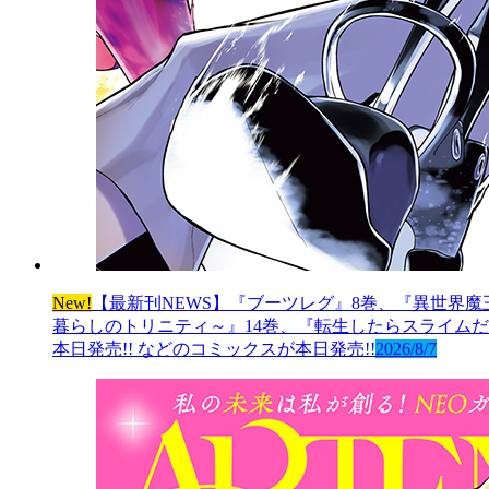
New!
【最新刊NEWS】『ブーツレグ』8巻、『異世界魔
暮らしのトリニティ～』14巻、『転生したらスライムだっ
本日発売!! などのコミックスが本日発売!!
2026/8/7