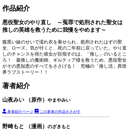
作品紹介
悪役聖女のやり直し ～冤罪で処刑された聖女は
推しの英雄を救うために我慢をやめます～
腹黒い妹のせいで濡れ衣を着せられ、処刑されたはずの聖
女、ローズ。気が付くと、死の二年前に戻っていた。やり直
しのチャンスを得た彼女が目指すのは、「推し」のいるとこ
ろ！ 最推しの魔術師、ギルティア様を救うため、悪役聖女
がその悪知恵のすべてをささげる！ 究極の「推し活」異世
界ラブストーリー！！
著者紹介
山夜みい （原作）
やまやみい
著者紹介ページ
この著者の作品をさがす
野崎もと （漫画）
のざきもと