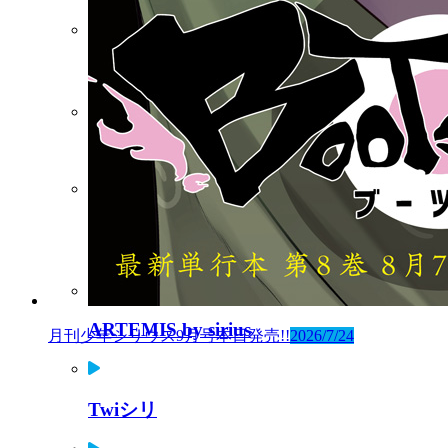
コミックDAYS
Palcy
ビブリオシリウス
連載中作品一覧
ARTEMIS by sirius
月刊少年シリウス9月号本日発売!!
2026/7/24
Twiシリ