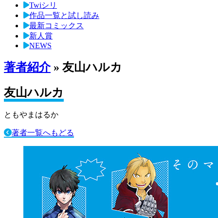
Twiシリ
作品一覧と試し読み
最新コミックス
新人賞
NEWS
著者紹介
» 友山ハルカ
友山ハルカ
ともやまはるか
著者一覧へもどる