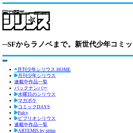
─SFからラノベまで。新世代少年コミッ
toggle navigation
月刊少年シリウス HOME
月刊少年シリウス
連載中作品一覧
バックナンバー
水曜日のシリウス
マガポケ
コミックDAYS
Palcy
ビブリオシリウス
連載中作品一覧
ARTEMIS by sirius