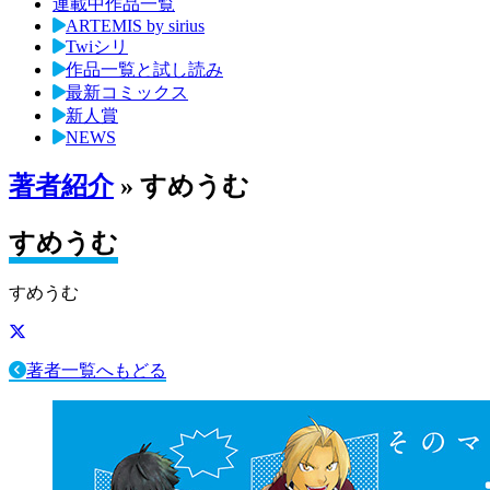
連載中作品一覧
ARTEMIS by sirius
Twiシリ
作品一覧と試し読み
最新コミックス
新人賞
NEWS
著者紹介
» すめうむ
すめうむ
すめうむ
著者一覧へもどる