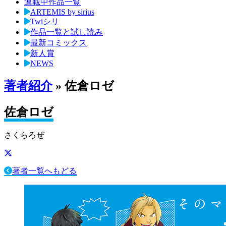
連載中作品一覧
ARTEMIS by sirius
Twiシリ
作品一覧と試し読み
最新コミックス
新人賞
NEWS
著者紹介
» 佐倉ロゼ
佐倉ロゼ
さくらろぜ
著者一覧へもどる