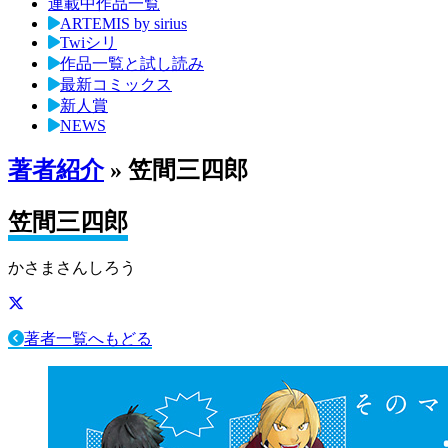
連載中作品一覧
ARTEMIS by sirius
Twiシリ
作品一覧と試し読み
最新コミックス
新人賞
NEWS
著者紹介
» 笠間三四郎
笠間三四郎
かさまさんしろう
著者一覧へもどる