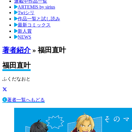
連載中作品一覧
ARTEMIS by sirius
Twiシリ
作品一覧と試し読み
最新コミックス
新人賞
NEWS
著者紹介
» 福田直叶
福田直叶
ふくだなおと
著者一覧へもどる