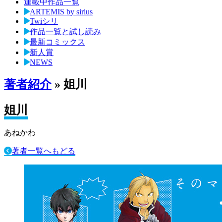
連載中作品一覧
ARTEMIS by sirius
Twiシリ
作品一覧と試し読み
最新コミックス
新人賞
NEWS
著者紹介
» 姐川
姐川
あねかわ
著者一覧へもどる