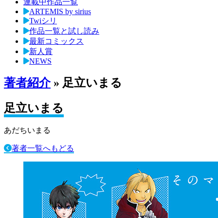
連載中作品一覧
ARTEMIS by sirius
Twiシリ
作品一覧と試し読み
最新コミックス
新人賞
NEWS
著者紹介
» 足立いまる
足立いまる
あだちいまる
著者一覧へもどる